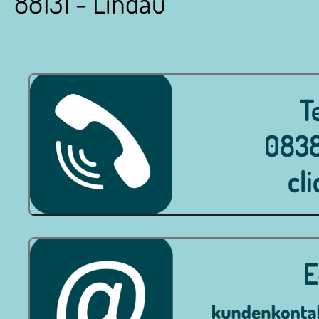
88131 - Lindau
T
0838
cli
E