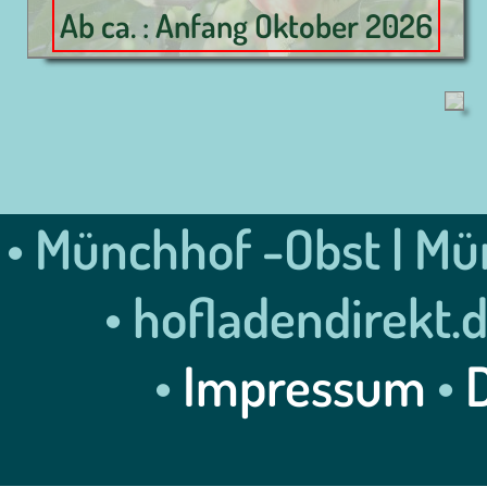
Ab ca. : Anfang Oktober 2026
K
P
A
• Münchhof -Obst | Mün
ca.
• hofladendirekt.
•
Impressum
•
:
Mit