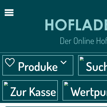
Produke
Suc
Zur Kasse
Wertpu