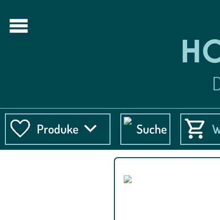
Produke
Suche
W